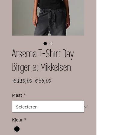
Arsema T-Shirt Day
Birger et Mikkelsen
Normale
Verkoopprijs
 € 110,00 
€ 55,00
prijs
Maat
*
Kleur
*