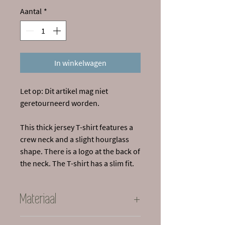
Aantal
*
In winkelwagen
Let op: Dit artikel mag niet
geretourneerd worden.
This thick jersey T-shirt features a
crew neck and a slight hourglass
shape. There is a logo at the back of
the neck. The T-shirt has a slim fit.
Materiaal
100% Cotton