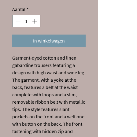
Aantal
*
In winkelwagen
Garment-dyed cotton and linen
gabardine trousers featuring a
design with high waist and wide leg.
The garment, with a yoke at the
back, features a belt at the waist
complete with loops and a slim,
removable ribbon belt with metallic
tips. The style features slant
pockets on the front and a welt one
with button on the back. The front
fastening with hidden zip and