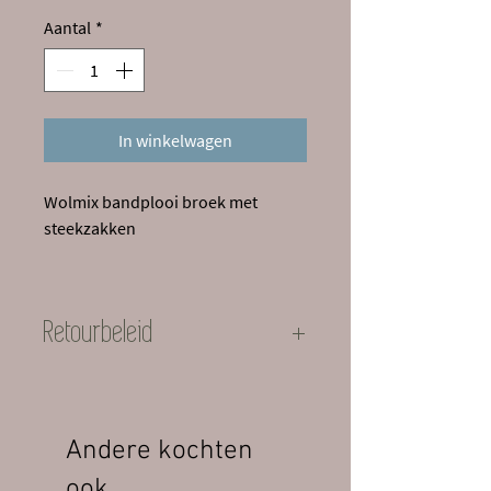
Aantal
*
In winkelwagen
Wolmix bandplooi broek met
steekzakken
Retourbeleid
Dit artikel mag niet geretourneerd
worden
Andere kochten
ook