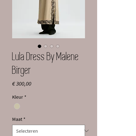
Lula Dress By Malene
Birger
Prijs
€ 300,00
Kleur
*
Maat
*