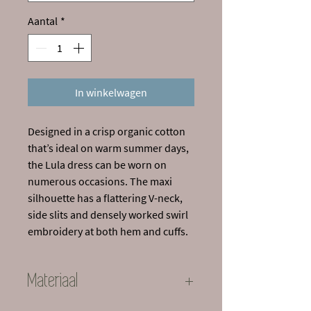
Aantal
*
In winkelwagen
Designed in a crisp organic cotton
that’s ideal on warm summer days,
the Lula dress can be worn on
numerous occasions. The maxi
silhouette has a flattering V-neck,
side slits and densely worked swirl
embroidery at both hem and cuffs.
Materiaal