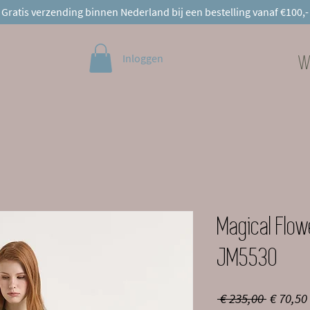
Gratis verzending binnen Nederland bij een bestelling vanaf €100,-
Inloggen
W
Magical Flow
JM5530
Normal
 € 235,00 
€ 70,50