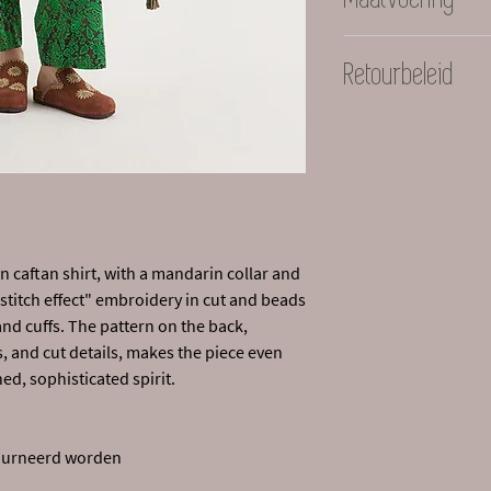
Maliparmi valt klein
Retourbeleid
maatvoering
Let op: Sale artike
meer geretourneer
 caftan shirt, with a mandarin collar and
 "stitch effect" embroidery in cut and beads
and cuffs. The pattern on the back,
, and cut details, makes the piece even
d, sophisticated spirit.
etourneerd worden