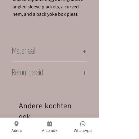
angled sleeve plackets, a curved
hem, and a back yoke box pleat.
Materiaal
85% viscose, 15% polyamide
Retourbeleid
Sale artikelen vanaf 50% korting
mogen niet meer geretourneerd
worden
Andere kochten
ook
Adres
Afspraak
WhatsApp
Nieuw
Nieuw