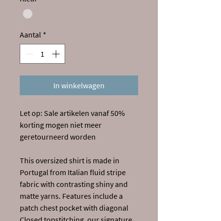
Aantal
*
In winkelwagen
Let op: Sale artikelen vanaf 50%
korting mogen niet meer
geretourneerd worden
This oversized shirt is made in
Portugal from Italian fluid stripe
fabric with contrasting shiny and
matte yarns. Features include a
patch chest pocket with diagonal
Closed topstitching, our signature