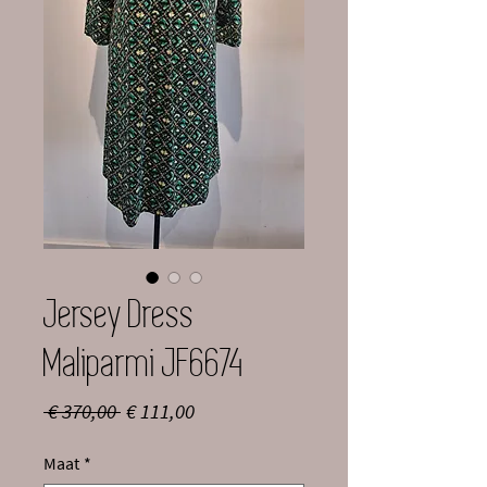
Jersey Dress
Maliparmi JF6674
Normale
Verkoopprijs
 € 370,00 
€ 111,00
prijs
Maat
*