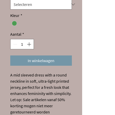
Kleur
*
Aantal
*
In winkelwagen
A mid sleeved dress with a round
neckline in soft, ultra-light printed
jersey, perfect for a fresh look that
enhances femininity with simplicity.
Let op: Sale artikelen vanaf 50%
korting mogen niet meer
geretourneerd worden