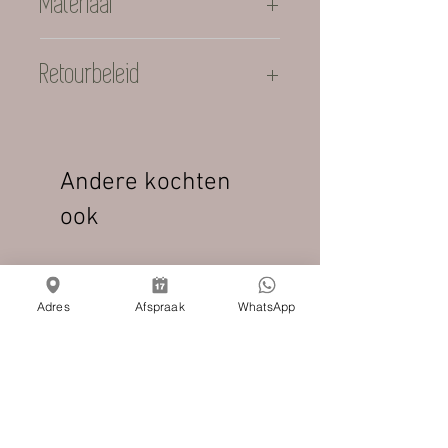
Materiaal
98% Cotton Organic, 2% Elastane
Retourbeleid
Let op: Sale artikelen vanaf 50%
korting mogen niet meer
geretourneerd worden
Andere kochten
ook
Nieuw
Nieuw
Adres
Afspraak
WhatsApp