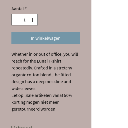
Aantal
*
In winkelwagen
Whether in or out of office, you will
reach for the Lunai T-shirt
repeatedly. Crafted in a stretchy
organic cotton blend, the fitted
design has a deep neckline and
wide sleeves.
Let op: Sale artikelen vanaf 50%
korting mogen niet meer
geretourneerd worden