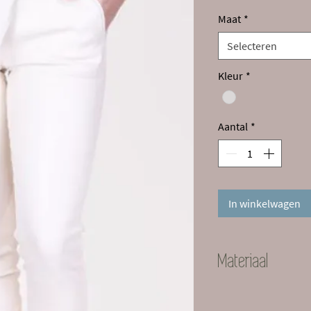
prijs
Maat
*
Selecteren
Kleur
*
Aantal
*
In winkelwagen
Materiaal
100% lamsleer