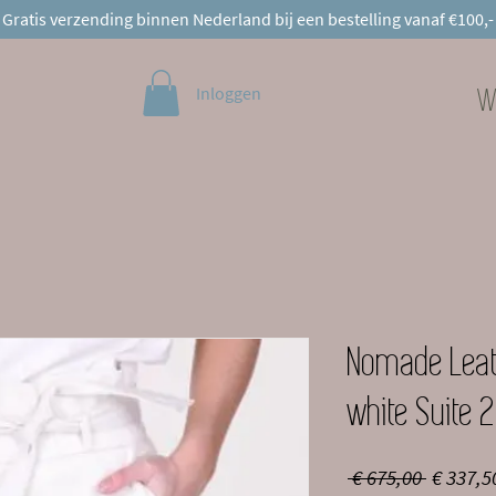
Gratis verzending binnen Nederland bij een bestelling vanaf €100,-
Inloggen
W
Nomade Leath
white Suite 
Normal
 € 675,00 
€ 337,5