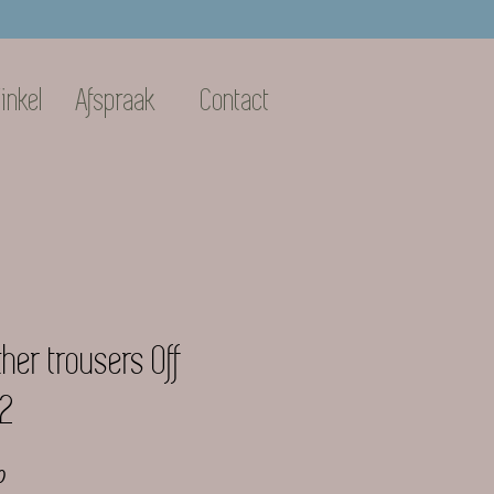
inkel
Afspraak
Contact
er trousers Off
22
e
Verkoopprijs
0