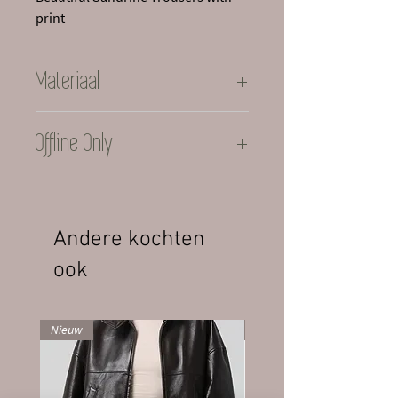
print
Materiaal
100% Cotton
Offline Only
This brand is only available in store
Andere kochten
ook
Nieuw
Nieuw