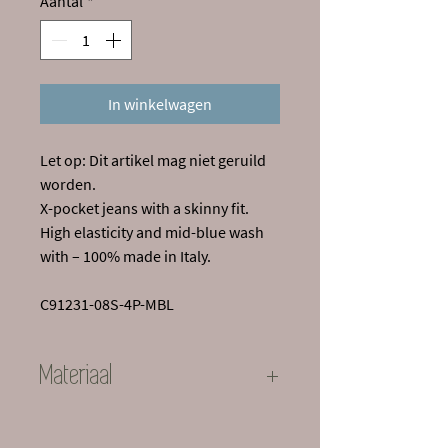
Aantal
*
In winkelwagen
Let op: Dit artikel mag niet geruild
worden.
X-pocket jeans with a skinny fit.
High elasticity and mid-blue wash
with – 100% made in Italy.
C91231-08S-4P-MBL
Materiaal
97% Cotton, 7% Elastane